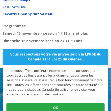
Résultats Live
Records Open Sprint SAMAK
Programmes
Samedi 15 novembre - session 1 / 14 ans et plus
Dimanche 16 novembre session 2 / 11-13 ans
Nous respectons votre vie privée selon la LPRDE du
Canada et la Loi 25 du Québec.
Pour vous offrir la meilleure expérience, nous utilisons des
cookies à des fins essentielles, notamment pour gérer les
sessions utilisateurs et assurer le bon fonctionnement de notre
site. Toutes les informations sont stockées en toute sécurité sur
nos serveurs situés au Canada. En utilisant notre site, vous
acceptez notre utilisation des cookies.
Club de Natation SAMAK, CP 50502 Brossard QC, J4X 2V7
OK
© 2026
Club de Natation SAMAK | Tous droits réservés.